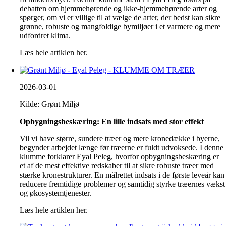
debatten om hjemmehørende og ikke-hjemmehørende arter og
spørger, om vi er villige til at vælge de arter, der bedst kan sikre
grønne, robuste og mangfoldige bymiljøer i et varmere og mere
udfordret klima.
Læs hele artiklen her.
2026-03-01
Kilde: Grønt Miljø
Opbygningsbeskæring: En lille indsats med stor effekt
Vil vi have større, sundere træer og mere kronedække i byerne,
begynder arbejdet længe før træerne er fuldt udvoksede. I denne
klumme forklarer Eyal Peleg, hvorfor opbygningsbeskæring er
et af de mest effektive redskaber til at sikre robuste træer med
stærke kronestrukturer. En målrettet indsats i de første leveår kan
reducere fremtidige problemer og samtidig styrke træernes vækst
og økosystemtjenester.
Læs hele artiklen her.