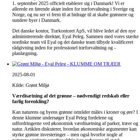
1. september 2025 officielt etablerer sig i Danmark! Vi er
allerede en førende aktør inden for træforvaltning i Sverige og
Norge, og nu ser vi frem til at bidrage til at skabe grønnere og
sundere byer i Danmark.
Det danske kontor, Trækontoret ApS, vil blive ledet af den nye
administrerende direktør, Eyal Peleg. Sammen med vores stærke
nordiske team vil Eyal og det danske team tilbyde kvalificeret
rådgivning inden for professionel træforvaltning og -
planlægning.
2025-08-01
Kilde: Grønt Miljø
Værdisætning af det grønne – nødvendigt redskab eller
farlig forenkling?
Kan naturens og byens grønne områder måles i kroner og øre? I
denne klumme undersøger Eyal Peleg fordelene og
udfordringerne ved økonomisk værdisætning af parker, træer og
natur. Artiklen diskuterer, hvordan økonomiske argumenter kan
styrke grønne investeringer – men også hvorfor nogle af