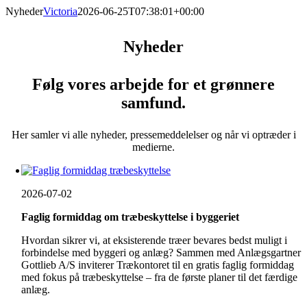
Skip
Nyheder
Victoria
2026-06-25T07:38:01+00:00
to
content
Nyheder
Følg vores arbejde for et grønnere
samfund.
Her samler vi alle nyheder, pressemeddelelser og når vi optræder i
medierne.
2026-07-02
Faglig formiddag om træbeskyttelse i byggeriet
Hvordan sikrer vi, at eksisterende træer bevares bedst muligt i
forbindelse med byggeri og anlæg? Sammen med Anlægsgartner
Gottlieb A/S inviterer Trækontoret til en gratis faglig formiddag
med fokus på træbeskyttelse – fra de første planer til det færdige
anlæg.