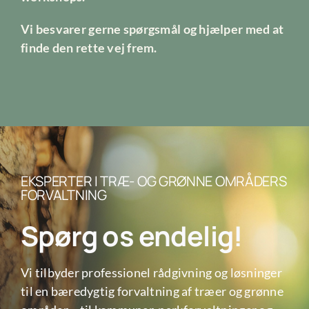
Vi besvarer gerne spørgsmål og hjælper med at
finde den rette vej frem.
EKSPERTER I TRÆ- OG GRØNNE OMRÅDERS
FORVALTNING
Spørg os endelig!
Vi tilbyder professionel rådgivning og løsninger
til en bæredygtig forvaltning af træer og grønne