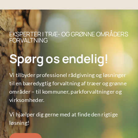
EKSPERTER I TRÆ- OG GRØNNE OMRÅDERS
FORVALTNING
Spørg os endelig!
Vi tilbyder professionel rådgivning og løsninger
til en bæredygtig forvaltning af træer og grønne
områder – til kommuner, parkforvaltninger og
virksomheder.
Vi hjælper dig gerne med at finde den rigtige
løsning!