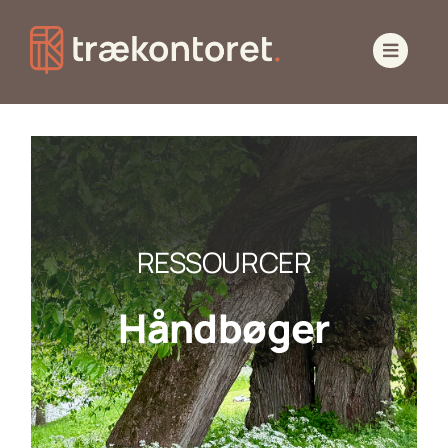
Skip
to
content
RESSOURCER
Håndbøger