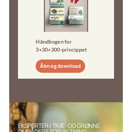
Håndbogen for
3+30+300-princippet
Åbn og download
EKSPERTER I TRÆ- OG GRØNNE
OMRÅDERS FORVALTNING