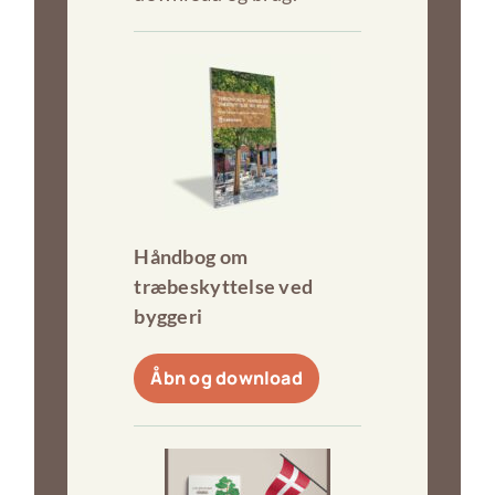
Håndbog om
træbeskyttelse ved
byggeri
Åbn og download