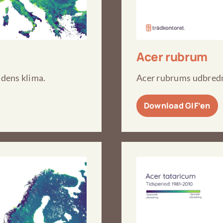
Acer rubrum
dens klima.
Acer rubrums udbredn
Download GIF’en