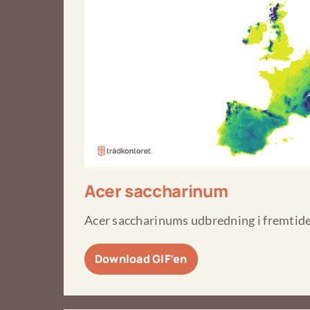
Acer saccharinum
Acer saccharinums udbredning i fremtide
Download GIF’en