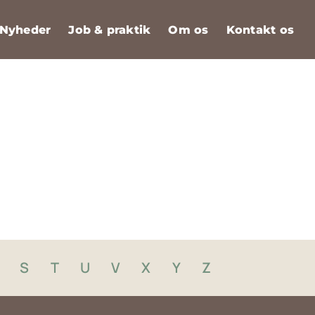
Nyheder
Job & praktik
Om os
Kontakt os
r
S
T
U
V
X
Y
Z