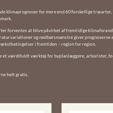
nde klimaprognoser for mere end 60 forskellige træarter
nmark.
ter forventes at blive påvirket af fremtidige klimaforand
raturvariationer og nedbørsmønstre giver prognoserne et
e vækstbetingelser i fremtiden – region for region.
 et værdifuldt værktøj for byplanlæggere, arborister, fo
e helt gratis.