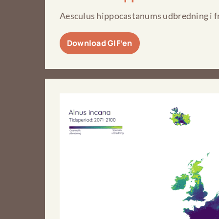
Aesculus hippocastanums udbredning i f
Download GIF’en