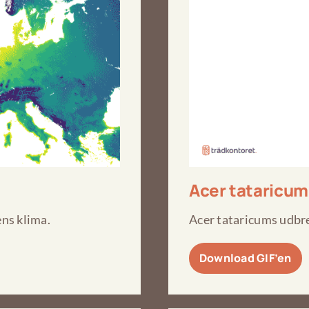
Acer tataricum
ns klima.
Acer tataricums udbre
Download GIF’en