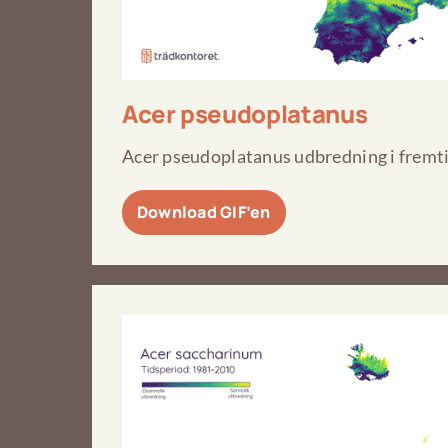
Acer pseudoplatanus
Acer pseudoplatanus udbredning i fremti
Download GIF’en