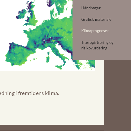
Håndbøger
Grafisk materiale
Klimaprognoser
Træregistrering og
risikovurdering
dning i fremtidens klima.