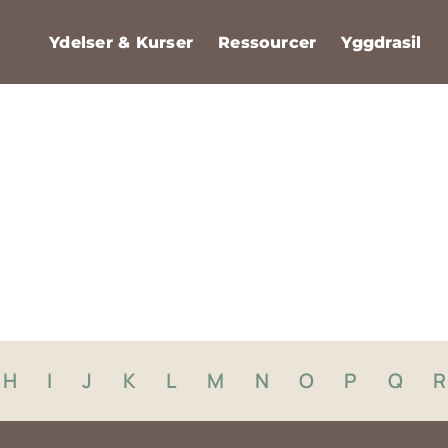
Ydelser & Kurser
Ressourcer
Yggdrasil
RESSOURCER
Klimaprognose
H
I
J
K
L
M
N
O
P
Q
R