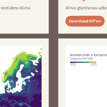
remtidens klima.
Alnus glutinosas udbr
Download GIF’en