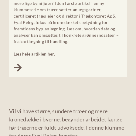
mere lige bymiljøer? I den første artikel i en ny
klummeserie om træer sætter anlægsgartner,
certificeret træplejer og direktør i Trækontoret ApS,
Eyal Peleg, fokus på kronedækkets betydning for
fremtidens byplanlægning. Læs om, hvordan data og
analyser kan omsættes til konkrete grønne indsatser –
fra kortlægning til handling.
Læs hele artiklen her.
Vil vi have større, sundere træer og mere
kronedække i byerne, begynder arbejdet længe
før træerne er fuldt udvoksede. I denne klumme
forklarer Eyal Peleg, hvorfor