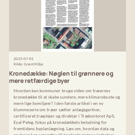
2025-07-01
Kilde: Grønt Miljø
Kronedække: Nøglen til grønnere og
mere retfærdige byer
Hvordan kan kommuner bruge viden om træernes
kronedække til at skabe sundere, mere klimarobuste og
mere lige bymiljøer? I den første artikel i en ny
klummeserie om træer sætter anlægsgartner,
certificeret træplejer og direktør i Trækontoret ApS,
Eyal Peleg, fokus på kronedækkets betydning for
fremtidens byplanlægning. Læs om, hvordan data og
analyser kan omsættes til konkrete grønne indsatser –