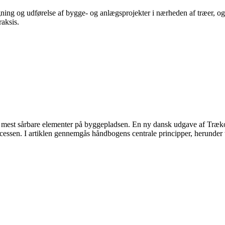
ing og udførelse af bygge- og anlægsprojekter i nærheden af træer, og h
raksis.
de mest sårbare elementer på byggepladsen. En ny dansk udgave af Træk
ocessen. I artiklen gennemgås håndbogens centrale principper, herunder