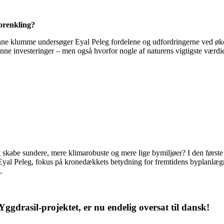
forenkling?
nne klumme undersøger Eyal Peleg fordelene og udfordringerne ved øko
e investeringer – men også hvorfor nogle af naturens vigtigste værdier a
abe sundere, mere klimarobuste og mere lige bymiljøer? I den første a
S, Eyal Peleg, fokus på kronedækkets betydning for fremtidens byplanl
.
gdrasil-projektet, er nu endelig oversat til dansk!