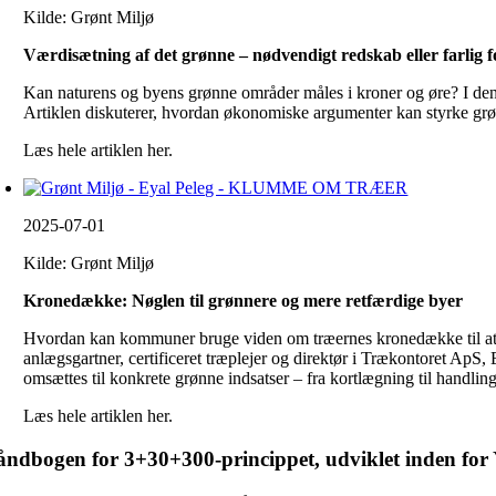
Kilde: Grønt Miljø
Værdisætning af det grønne – nødvendigt redskab eller farlig 
Kan naturens og byens grønne områder måles i kroner og øre? I de
Artiklen diskuterer, hvordan økonomiske argumenter kan styrke grønn
Læs hele artiklen her.
2025-07-01
Kilde: Grønt Miljø
Kronedække: Nøglen til grønnere og mere retfærdige byer
Hvordan kan kommuner bruge viden om træernes kronedække til at sk
anlægsgartner, certificeret træplejer og direktør i Trækontoret Ap
omsættes til konkrete grønne indsatser – fra kortlægning til handling
Læs hele artiklen her.
ndbogen for 3+30+300-princippet, udviklet inden for Yg