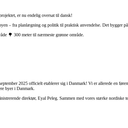
jektet, er nu endelig oversat til dansk!
 byen – fra planlægning og politik til praktisk anvendelse. Det bygger på 
råde 🌳 300 meter til nærmeste grønne område.
 september 2025 officielt etablerer sig i Danmark! Vi er allerede en føre
dere byer i Danmark.
inistrerende direktør, Eyal Peleg. Sammen med vores stærke nordiske te