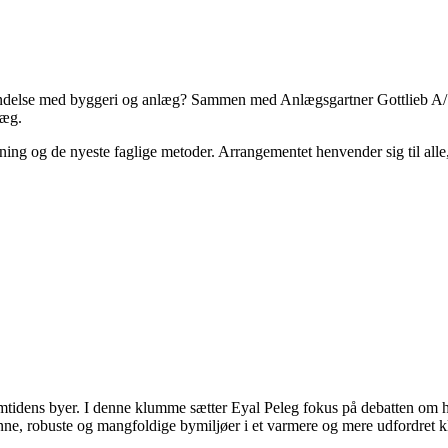
rbindelse med byggeri og anlæg? Sammen med Anlægsgartner Gottlieb A/S 
læg.
ning og de nyeste faglige metoder. Arrangementet henvender sig til alle, 
il fremtidens byer. I denne klumme sætter Eyal Peleg fokus på debatten
grønne, robuste og mangfoldige bymiljøer i et varmere og mere udfordret k