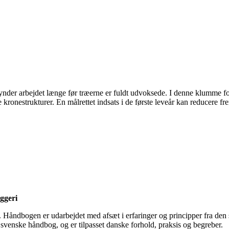
gynder arbejdet længe før træerne er fuldt udvoksede. I denne klumme f
ke kronestrukturer. En målrettet indsats i de første leveår kan reducere 
ggeri
. Håndbogen er udarbejdet med afsæt i erfaringer og principper fra de
 svenske håndbog, og er tilpasset danske forhold, praksis og begreber.