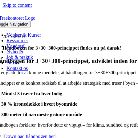
Skip to content
oggle Navigation
Ydelser & Kurser
2025-09-03
Ressourcer
Yggdrasil
Håndbogen for 3+30+300-princippet findes nu på dansk!
Nyheder
Job & praktik
åndbogen for 3+30+300-princippet, udviklet inden for Yg
Om os
Kontakt os
 er glade for at kunne meddele, at håndbogen for 3+30+300-princippet 
incippet er et konkret redskab til at arbejde strategisk med træer i byen 
Mindst 3 træer fra hver bolig
 30 % kronedække i hvert byområde
 300 meter til nærmeste grønne område
ndbogen forklarer, hvorfor dette er vigtigt – for klima, sundhed og re
 [
Download håndbogen her
]