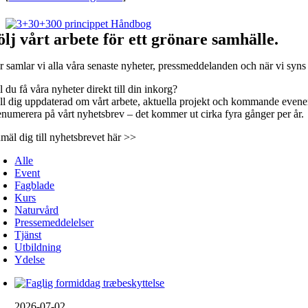
ölj vårt arbete för ett grönare samhälle.
r samlar vi alla våra senaste nyheter, pressmeddelanden och när vi syns
l du få våra nyheter direkt till din inkorg?
ll dig uppdaterad om vårt arbete, aktuella projekt och kommande even
enumerera på vårt nyhetsbrev – det kommer ut cirka fyra gånger per år.
mäl dig till nyhetsbrevet här >>
Alle
Event
Fagblade
Kurs
Naturvård
Pressemeddelelser
Tjänst
Utbildning
Ydelse
2026-07-02