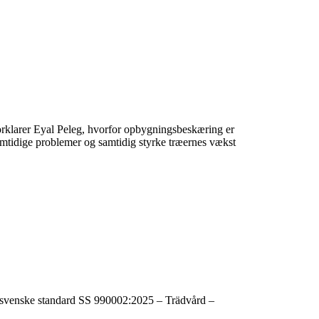
orklarer Eyal Peleg, hvorfor opbygningsbeskæring er
fremtidige problemer og samtidig styrke træernes vækst
n svenske standard SS 990002:2025 – Trädvård –