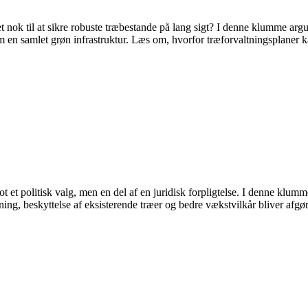
 nok til at sikre robuste træbestande på lang sigt? I denne klumme argu
m en samlet grøn infrastruktur. Læs om, hvorfor træforvaltningsplaner ka
et politisk valg, men en del af en juridisk forpligtelse. I denne klum
ing, beskyttelse af eksisterende træer og bedre vækstvilkår bliver afgø